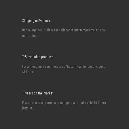
Shipping in 24 hours
Donec eget tellus. Maecenas elit consequat tempus malesuada
non, dolor.
128 available products
Fusce nonummy commodo wisi. Aliquam vestibulum tincidunt
wisi arcu.
11 years on the market
Phasellus nisi, cras urna cras integer massa nulla velit. Ut libero
justo ut.