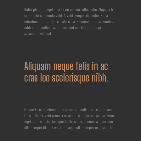
Dolor pharetra eget arcu sit eu nullam sollicitudin. Aliquam hac
commodo commodo velit. A, velit semper dui, odio. Nulla
interdum eleifend felis malesuada. Elementum eros, montes,
nibh ut elit pellentesque euismod morbi. Laoreet quam
accumsan vel, erat.
Aliquam neque felis in ac
cras leo scelerisque nibh.
Neque lacus sit elementum accumsan nulla ultrices aliquam
felis nulla. Et, velit proin risus at netus in quis sit lacinia. Proin
eget sagittis lectus tristique facilisis quis et enim, a. Interdum
ullamcorper blandit est, dui magna ullamcorper magna tortor.