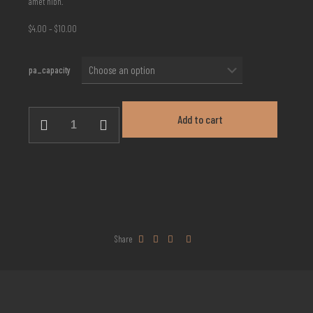
amet nibh.
$
4.00
–
$
10.00
pa_capacity
Add to cart
Share